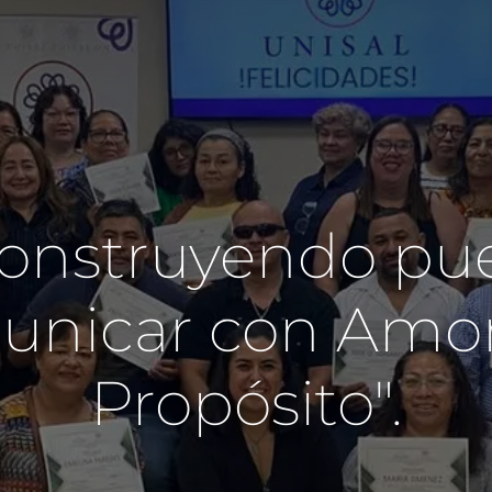
"Construyendo pu
unicar con Amor
Propósito".