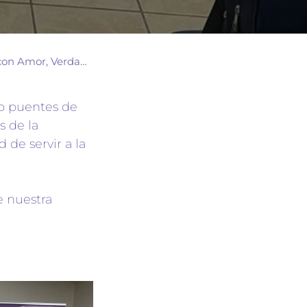
erdad y Propósito".
do puentes de
s de la
de servir a la
e nuestra