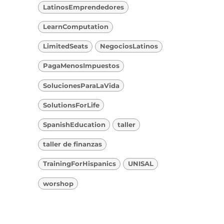
LatinosEmprendedores
LearnComputation
LimitedSeats
NegociosLatinos
PagaMenosImpuestos
SolucionesParaLaVida
SolutionsForLife
SpanishEducation
taller
taller de finanzas
TrainingForHispanics
UNISAL
worshop