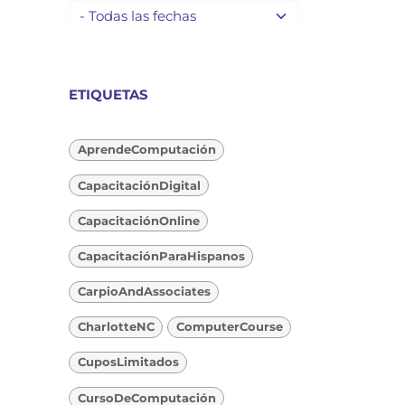
ETIQUETAS
AprendeComputación
CapacitaciónDigital
CapacitaciónOnline
CapacitaciónParaHispanos
CarpioAndAssociates
CharlotteNC
ComputerCourse
CuposLimitados
CursoDeComputación