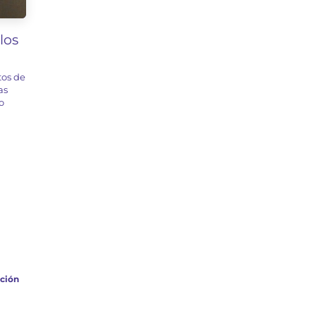
los
os de
as
o
ción