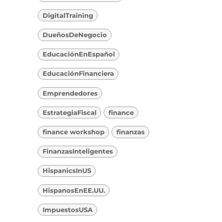
DigitalTraining
DueñosDeNegocio
EducaciónEnEspañol
EducaciónFinanciera
Emprendedores
EstrategiaFiscal
finance
finance workshop
finanzas
FinanzasInteligentes
HispanicsInUS
HispanosEnEE.UU.
ImpuestosUSA