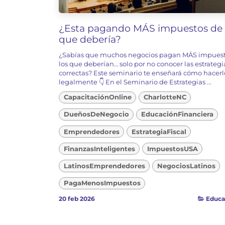
¿Esta pagando MÁS impuestos de 
que debería?
¿Sabías que muchos negocios pagan MÁS impuest
los que deberían… solo por no conocer las estrategi
correctas? Este seminario te enseñará cómo hacerl
legalmente 👇 En el Seminario de Estrategias ...
CapacitaciónOnline
CharlotteNC
DueñosDeNegocio
EducaciónFinanciera
Emprendedores
EstrategiaFiscal
FinanzasInteligentes
ImpuestosUSA
LatinosEmprendedores
NegociosLatinos
PagaMenosImpuestos
20 feb 2026
Educa