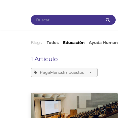
Ir al contenido
Inicio
Visión
Educación
Ayuda Humanitar
Blogs:
Todos
Educación
Ayuda Humani
1 Artículo
PagaMenosImpuestos
×