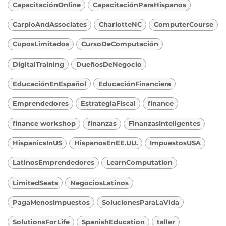
CapacitaciónOnline
CapacitaciónParaHispanos
CarpioAndAssociates
CharlotteNC
ComputerCourse
CuposLimitados
CursoDeComputación
DigitalTraining
DueñosDeNegocio
EducaciónEnEspañol
EducaciónFinanciera
Emprendedores
EstrategiaFiscal
finance
finance workshop
finanzas
FinanzasInteligentes
HispanicsInUS
HispanosEnEE.UU.
ImpuestosUSA
LatinosEmprendedores
LearnComputation
LimitedSeats
NegociosLatinos
PagaMenosImpuestos
SolucionesParaLaVida
SolutionsForLife
SpanishEducation
taller