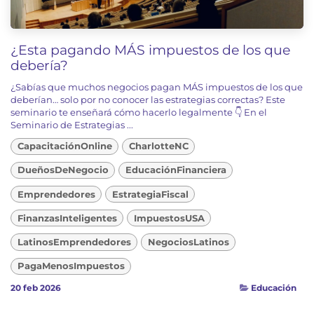
¿Esta pagando MÁS impuestos de los que
debería?
¿Sabías que muchos negocios pagan MÁS impuestos de los que
deberían… solo por no conocer las estrategias correctas? Este
seminario te enseñará cómo hacerlo legalmente 👇 En el
Seminario de Estrategias ...
CapacitaciónOnline
CharlotteNC
DueñosDeNegocio
EducaciónFinanciera
Emprendedores
EstrategiaFiscal
FinanzasInteligentes
ImpuestosUSA
LatinosEmprendedores
NegociosLatinos
PagaMenosImpuestos
20 feb 2026
Educación